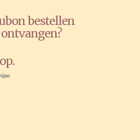
ubon bestellen
e ontvangen?
op.
nijen