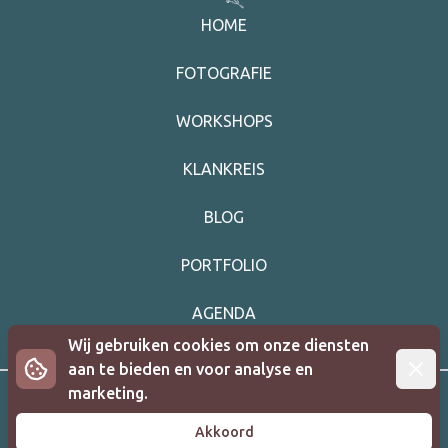
HOME
FOTOGRAFIE
WORKSHOPS
KLANKREIS
BLOG
PORTFOLIO
AGENDA
Wij gebruiken cookies om onze diensten
Afwij
aan te bieden en voor analyse en
marketing.
Algemene voorwaarden
|
Privacyverklaring
Akkoord
©
2026
|
Jornada De Vida - Powered by
Invato