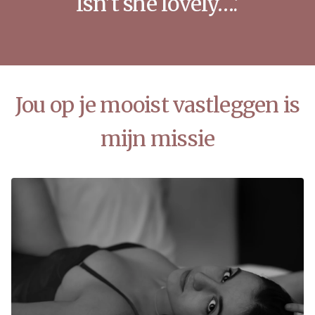
Isn’t she lovely….’
Jou op je mooist vastleggen is
mijn missie